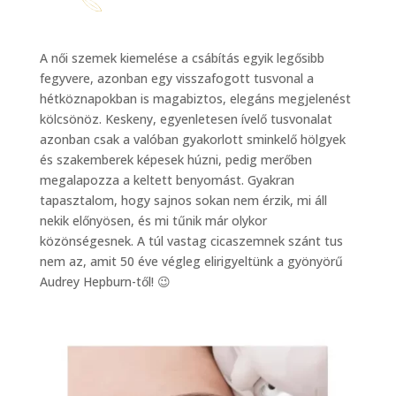
A női szemek kiemelése a csábítás egyik legősibb
fegyvere, azonban egy visszafogott tusvonal a
hétköznapokban is magabiztos, elegáns megjelenést
kölcsönöz. Keskeny, egyenletesen ívelő tusvonalat
azonban csak a valóban gyakorlott sminkelő hölgyek
és szakemberek képesek húzni, pedig merőben
megalapozza a keltett benyomást. Gyakran
tapasztalom, hogy sajnos sokan nem érzik, mi áll
nekik előnyösen, és mi tűnik már olykor
közönségesnek. A túl vastag cicaszemnek szánt tus
nem az, amit 50 éve végleg elirigyeltünk a gyönyörű
Audrey Hepburn-től! 😉