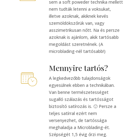
sem a soft poweder technika mellett
nem tudták letenni a voksukat,
illetve azoknak, akiknek kevés
szemöldökszőrük van, vagy
asszimetrikusan nőtt. Na és persze
azoknak is ajánlom, akik tartósabb
megoldást szeretnének. (A
microblading-nél tartósabb!)
Mennyire tartós?
A legkedvezőbb tulajdonságok
egyesülnek ebben a technikában.
Van benne természetességet
sugalló szálazás és tartósságot
biztosító satírozás is. 🙂 Persze a
teljes satírral ezért nem
versenyezhet, de tartóssága
meghaladja a Microblading-ét.
Szépségét 1,5 évig őrzi meg.