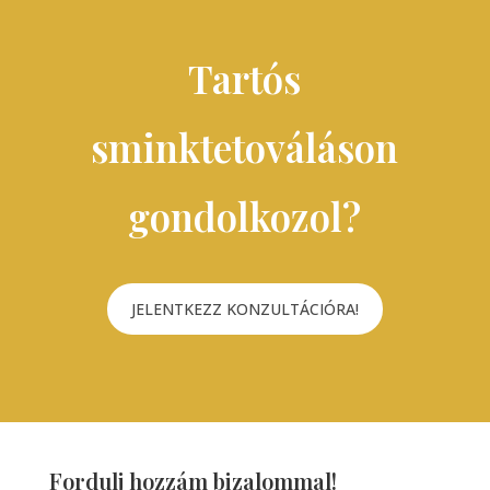
Tartós
sminktetováláson
gondolkozol?
JELENTKEZZ KONZULTÁCIÓRA!
Fordulj hozzám bizalommal!